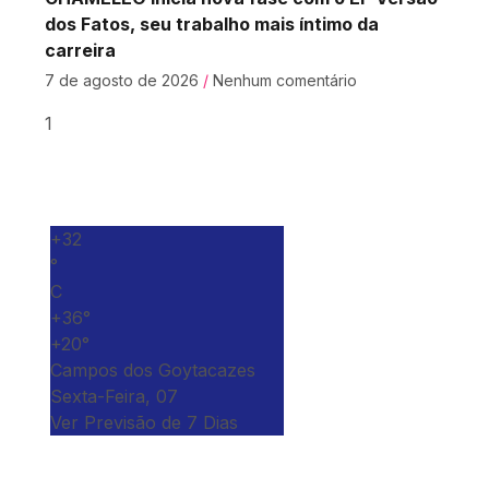
dos Fatos, seu trabalho mais íntimo da
carreira
7 de agosto de 2026
Nenhum comentário
+
32
°
C
+
36°
+
20°
Campos dos Goytacazes
Sexta-Feira, 07
Ver Previsão de 7 Dias