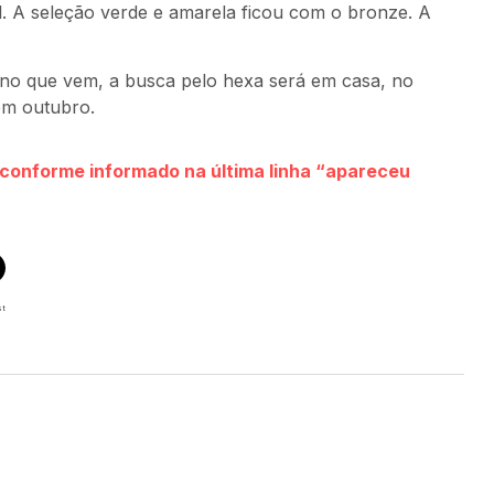
al. A seleção verde e amarela ficou com o bronze. A
o ano que vem, a busca pelo hexa será em casa, no
em outubro.
s conforme informado na última linha “apareceu
st