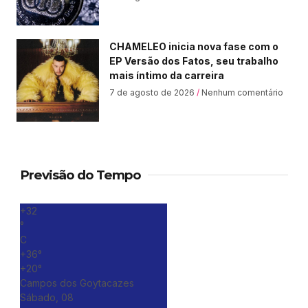
CHAMELEO inicia nova fase com o
EP Versão dos Fatos, seu trabalho
mais íntimo da carreira
7 de agosto de 2026
Nenhum comentário
Previsão do Tempo
+
32
°
C
+
36°
+
20°
Campos dos Goytacazes
Sábado, 08