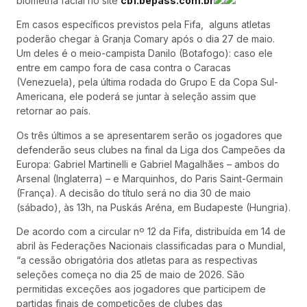
biometria facial no site
cbf.bepass.com.br
Em casos específicos previstos pela Fifa, alguns atletas
poderão chegar à Granja Comary após o dia 27 de maio.
Um deles é o meio-campista Danilo (Botafogo): caso ele
entre em campo fora de casa contra o Caracas
(Venezuela), pela última rodada do Grupo E da Copa Sul-
Americana, ele poderá se juntar à seleção assim que
retornar ao país.
Os três últimos a se apresentarem serão os jogadores que
defenderão seus clubes na final da Liga dos Campeões da
Europa: Gabriel Martinelli e Gabriel Magalhães – ambos do
Arsenal (Inglaterra) – e Marquinhos, do Paris Saint-Germain
(França). A decisão do título será no dia 30 de maio
(sábado), às 13h, na Puskás Aréna, em Budapeste (Hungria).
De acordo com a circular nº 12 da Fifa, distribuída em 14 de
abril às Federações Nacionais classificadas para o Mundial,
“a cessão obrigatória dos atletas para as respectivas
seleções começa no dia 25 de maio de 2026. São
permitidas exceções aos jogadores que participem de
partidas finais de competições de clubes das