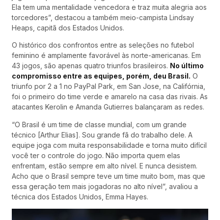
Ela tem uma mentalidade vencedora e traz muita alegria aos
torcedores”, destacou a também meio-campista Lindsay
Heaps, capitã dos Estados Unidos.
O histórico dos confrontos entre as seleções no futebol
feminino é amplamente favorável às norte-americanas. Em
43 jogos, são apenas quatro triunfos brasileiros.
No último
compromisso entre as equipes, porém, deu Brasil.
O
triunfo por 2 a 1 no PayPal Park, em San Jose, na Califórnia,
foi o primeiro do time verde e amarelo na casa das rivais. As
atacantes Kerolin e Amanda Gutierres balançaram as redes.
“O Brasil é um time de classe mundial, com um grande
técnico [Arthur Elias]. Sou grande fã do trabalho dele. A
equipe joga com muita responsabilidade e torna muito difícil
você ter o controle do jogo. Não importa quem elas
enfrentam, estão sempre em alto nível. E nunca desistem.
Acho que o Brasil sempre teve um time muito bom, mas que
essa geração tem mais jogadoras no alto nível”, avaliou a
técnica dos Estados Unidos, Emma Hayes.