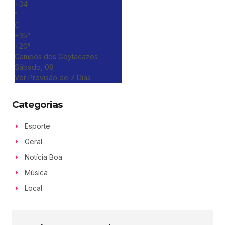
+
34
°
C
+
35°
+
20°
Campos dos Goytacazes
Sábado, 08
Ver Previsão de 7 Dias
Categorias
Esporte
Geral
Notícia Boa
Música
Local