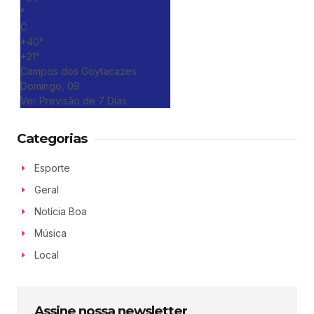
°
C
+
40°
+
21°
Campos dos Goytacazes
Domingo, 09
Ver Previsão de 7 Dias
Categorias
Esporte
Geral
Notícia Boa
Música
Local
Assine nossa newsletter