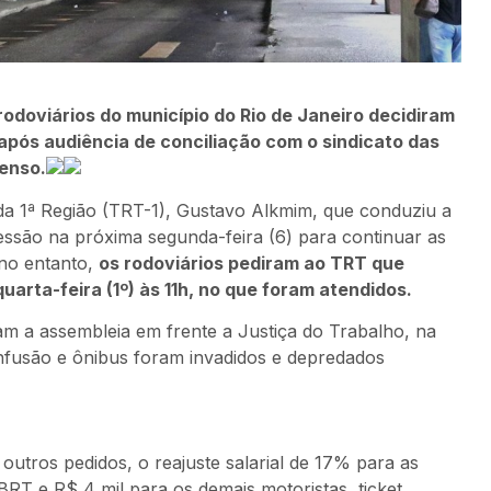
rodoviários do município do Rio de Janeiro decidiram
 após audiência de conciliação com o sindicato das
enso.
a 1ª Região (TRT-1), Gustavo Alkmim, que conduziu a
essão na próxima segunda-feira (6) para continuar as
 no entanto,
os rodoviários pediram ao TRT que
uarta-feira (1º) às 11h, no que foram atendidos.
ram a assembleia em frente a Justiça do Trabalho, na
nfusão e ônibus foram invadidos e depredados
outros pedidos, o reajuste salarial de 17% para as
BRT e R$ 4 mil para os demais motoristas, ticket