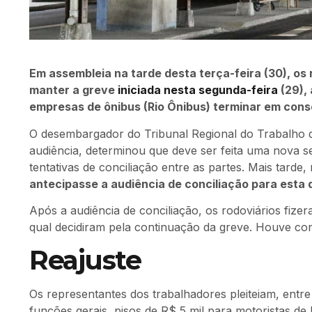
Em assembleia na tarde desta terça-feira (30), os 
manter a greve
iniciada nesta segunda-feira
(29),
empresas de ônibus (Rio Ônibus) terminar em cons
O desembargador do Tribunal Regional do Trabalho d
audiência, determinou que deve ser feita uma nova s
tentativas de conciliação entre as partes. Mais tarde,
antecipasse a audiência de conciliação para esta q
Após a audiência de conciliação, os rodoviários fize
qual decidiram pela continuação da greve. Houve co
Reajuste
Os representantes dos trabalhadores pleiteiam, entre 
funções gerais, pisos de R$ 5 mil para motoristas de 