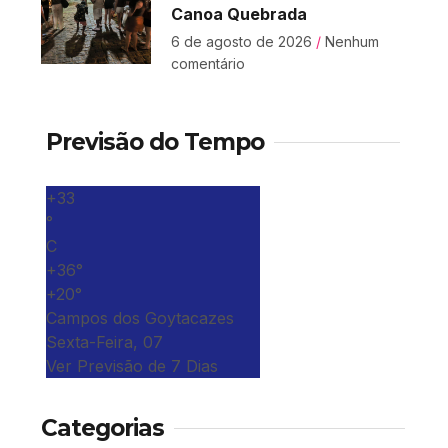
Canoa Quebrada
6 de agosto de 2026
Nenhum
comentário
Previsão do Tempo
+
33
°
C
+
36°
+
20°
Campos dos Goytacazes
Sexta-Feira, 07
Ver Previsão de 7 Dias
Categorias