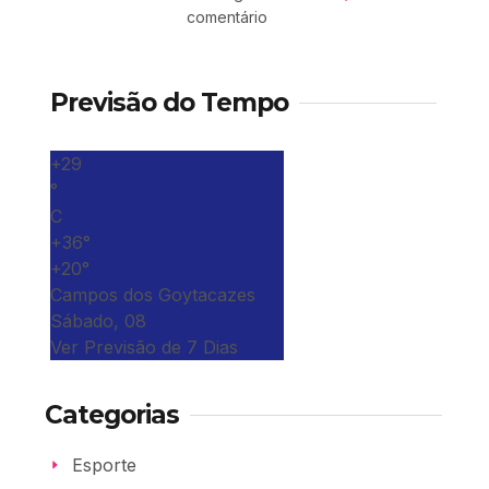
comentário
Previsão do Tempo
+
29
°
C
+
36°
+
20°
Campos dos Goytacazes
Sábado, 08
Ver Previsão de 7 Dias
Categorias
Esporte