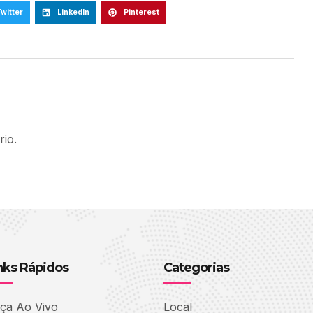
witter
LinkedIn
Pinterest
io.
nks Rápidos
Categorias
ça Ao Vivo
Local