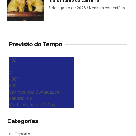
mais íntimo da carreira
7 de agosto de 2026
Nenhum comentário
Previsão do Tempo
+
32
°
C
+
36°
+
20°
Campos dos Goytacazes
Sábado, 08
Ver Previsão de 7 Dias
Categorias
Esporte