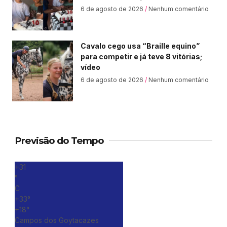
6 de agosto de 2026
Nenhum comentário
Cavalo cego usa “Braille equino”
para competir e já teve 8 vitórias;
vídeo
6 de agosto de 2026
Nenhum comentário
Previsão do Tempo
+
31
°
C
+
33°
+
18°
Campos dos Goytacazes