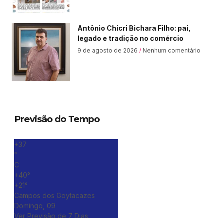
Antônio Chicri Bichara Filho: pai,
legado e tradição no comércio
9 de agosto de 2026
Nenhum comentário
Previsão do Tempo
+
37
°
C
+
40°
+
21°
Campos dos Goytacazes
Domingo, 09
Ver Previsão de 7 Dias