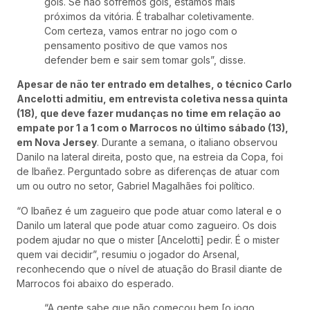
gols. Se não sofremos gols, estamos mais
próximos da vitória. É trabalhar coletivamente.
Com certeza, vamos entrar no jogo com o
pensamento positivo de que vamos nos
defender bem e sair sem tomar gols”, disse.
Apesar de não ter entrado em detalhes, o técnico Carlo
Ancelotti admitiu, em entrevista coletiva nessa quinta
(18), que deve fazer mudanças no time em relação ao
empate por 1 a 1 com o Marrocos no último sábado (13),
em Nova Jersey
. Durante a semana, o italiano observou
Danilo na lateral direita, posto que, na estreia da Copa, foi
de Ibañez. Perguntado sobre as diferenças de atuar com
um ou outro no setor, Gabriel Magalhães foi político.
“O Ibañez é um zagueiro que pode atuar como lateral e o
Danilo um lateral que pode atuar como zagueiro. Os dois
podem ajudar no que o mister [Ancelotti] pedir. É o mister
quem vai decidir”, resumiu o jogador do Arsenal,
reconhecendo que o nível de atuação do Brasil diante de
Marrocos foi abaixo do esperado.
“A gente sabe que não começou bem [o jogo