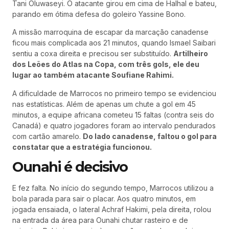
Tani Oluwaseyi. O atacante girou em cima de Halhal e bateu,
parando em ótima defesa do goleiro Yassine Bono.
A missão marroquina de escapar da marcação canadense
ficou mais complicada aos 21 minutos, quando Ismael Saibari
sentiu a coxa direita e precisou ser substituído.
Artilheiro
dos Leões do Atlas na Copa, com três gols, ele deu
lugar ao também atacante Soufiane Rahimi.
A dificuldade de Marrocos no primeiro tempo se evidenciou
nas estatísticas. Além de apenas um chute a gol em 45
minutos, a equipe africana cometeu 15 faltas (contra seis do
Canadá) e quatro jogadores foram ao intervalo pendurados
com cartão amarelo.
Do lado canadense, faltou o gol para
constatar que a estratégia funcionou.
Ounahi é decisivo
E fez falta. No início do segundo tempo, Marrocos utilizou a
bola parada para sair o placar. Aos quatro minutos, em
jogada ensaiada, o lateral Achraf Hakimi, pela direita, rolou
na entrada da área para Ounahi chutar rasteiro e de