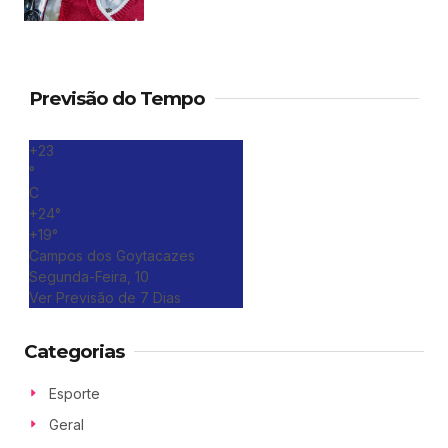
Previsão do Tempo
+
23
°
C
+
24°
+
19°
Campos dos Goytacazes
Segunda-Feira, 10
Ver Previsão de 7 Dias
Categorias
Esporte
Geral