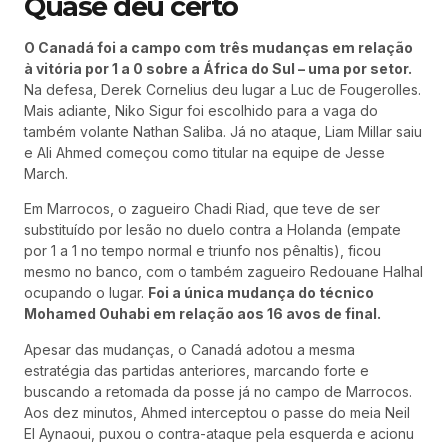
Quase deu certo
O Canadá foi a campo com três mudanças em relação
à vitória por 1 a 0 sobre a África do Sul – uma por setor.
Na defesa, Derek Cornelius deu lugar a Luc de Fougerolles.
Mais adiante, Niko Sigur foi escolhido para a vaga do
também volante Nathan Saliba. Já no ataque, Liam Millar saiu
e Ali Ahmed começou como titular na equipe de Jesse
March.
Em Marrocos, o zagueiro Chadi Riad, que teve de ser
substituído por lesão no duelo contra a Holanda (empate
por 1 a 1 no tempo normal e triunfo nos pênaltis), ficou
mesmo no banco, com o também zagueiro Redouane Halhal
ocupando o lugar.
Foi a única mudança do técnico
Mohamed Ouhabi em relação aos 16 avos de final.
Apesar das mudanças, o Canadá adotou a mesma
estratégia das partidas anteriores, marcando forte e
buscando a retomada da posse já no campo de Marrocos.
Aos dez minutos, Ahmed interceptou o passe do meia Neil
El Aynaoui, puxou o contra-ataque pela esquerda e acionu