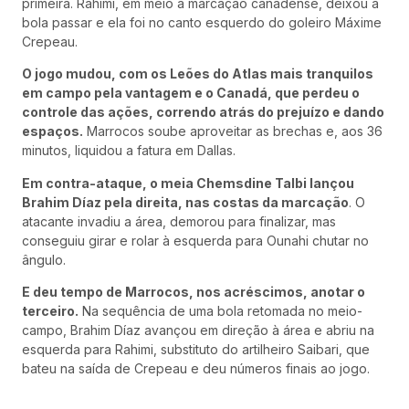
primeira. Rahimi, em meio à marcação canadense, deixou a
bola passar e ela foi no canto esquerdo do goleiro Máxime
Crepeau.
O jogo mudou, com os Leões do Atlas mais tranquilos
em campo pela vantagem e o Canadá, que perdeu o
controle das ações, correndo atrás do prejuízo e dando
espaços.
Marrocos soube aproveitar as brechas e, aos 36
minutos, liquidou a fatura em Dallas.
Em contra-ataque, o meia Chemsdine Talbi lançou
Brahim Díaz pela direita, nas costas da marcação
. O
atacante invadiu a área, demorou para finalizar, mas
conseguiu girar e rolar à esquerda para Ounahi chutar no
ângulo.
E deu tempo de Marrocos, nos acréscimos, anotar o
terceiro.
Na sequência de uma bola retomada no meio-
campo, Brahim Díaz avançou em direção à área e abriu na
esquerda para Rahimi, substituto do artilheiro Saibari, que
bateu na saída de Crepeau e deu números finais ao jogo.