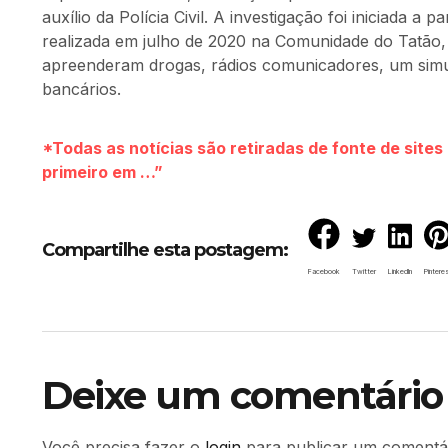
auxílio da Polícia Civil. A investigação foi iniciada 
realizada em julho de 2020 na Comunidade do Tatão, 
apreenderam drogas, rádios comunicadores, um simu
bancários.
*Todas as notícias são retiradas de fonte de site
primeiro em …”
Compartilhe esta postagem:
Facebook
Twitter
LinkedIn
Pintere
Deixe um comentário
Você precisa fazer o
login
para publicar um comentár