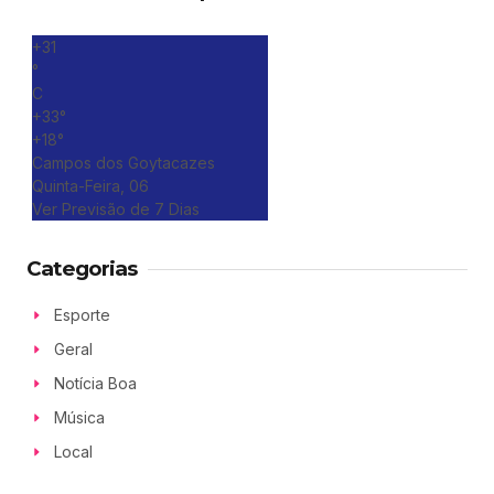
+
31
°
C
+
33°
+
18°
Campos dos Goytacazes
Quinta-Feira, 06
Ver Previsão de 7 Dias
Categorias
Esporte
Geral
Notícia Boa
Música
Local