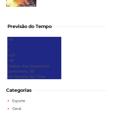
Previsão do Tempo
+
31
°
C
+
34°
+
18°
Campos dos Goytacazes
Quinta-Feira, 06
Ver Previsão de 7 Dias
Categorias
Esporte
Geral