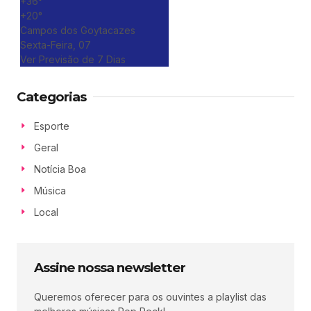
+
36°
+
20°
Campos dos Goytacazes
Sexta-Feira, 07
Ver Previsão de 7 Dias
Categorias
Esporte
Geral
Notícia Boa
Música
Local
Assine nossa newsletter
Queremos oferecer para os ouvintes a playlist das