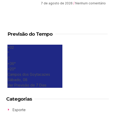
7 de agosto de 2026
Nenhum comentário
Previsão do Tempo
+
32
°
C
+
36°
+
20°
Campos dos Goytacazes
Sábado, 08
Ver Previsão de 7 Dias
Categorias
Esporte