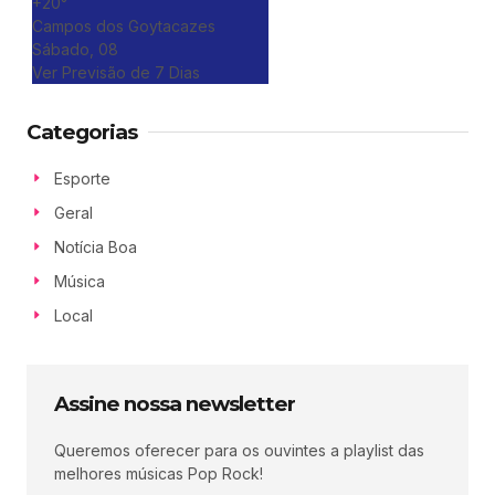
+
20°
Campos dos Goytacazes
Sábado, 08
Ver Previsão de 7 Dias
Categorias
Esporte
Geral
Notícia Boa
Música
Local
Assine nossa newsletter
Queremos oferecer para os ouvintes a playlist das
melhores músicas Pop Rock!