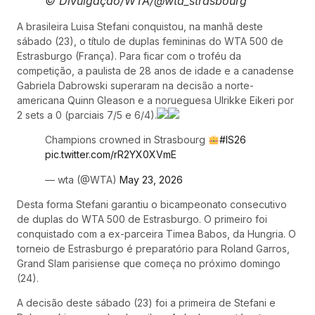
© Divulgação/WTA/@wta_strasbourg
A brasileira Luisa Stefani conquistou, na manhã deste
sábado (23), o título de duplas femininas do WTA 500 de
Estrasburgo (França). Para ficar com o troféu da
competição, a paulista de 28 anos de idade e a canadense
Gabriela Dabrowski superaram na decisão a norte-
americana Quinn Gleason e a norueguesa Ulrikke Eikeri por
2 sets a 0 (parciais 7/5 e 6/4).
Champions crowned in Strasbourg
#IS26
pic.twitter.com/rR2YX0XVmE
— wta (@WTA)
May 23, 2026
Desta forma Stefani garantiu o bicampeonato consecutivo
de duplas do WTA 500 de Estrasburgo. O primeiro foi
conquistado com a ex-parceira Timea Babos, da Hungria. O
torneio de Estrasburgo é preparatório para Roland Garros,
Grand Slam parisiense que começa no próximo domingo
(24).
A decisão deste sábado (23) foi a primeira de Stefani e