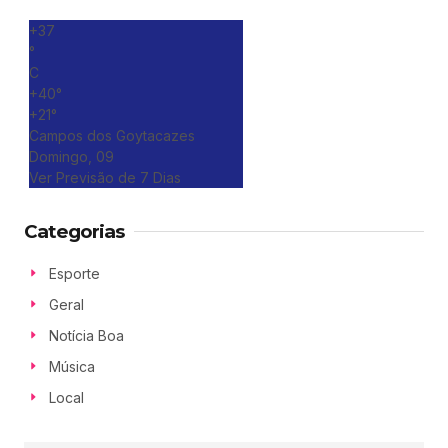
+
37
°
C
+
40°
+
21°
Campos dos Goytacazes
Domingo, 09
Ver Previsão de 7 Dias
Categorias
Esporte
Geral
Notícia Boa
Música
Local