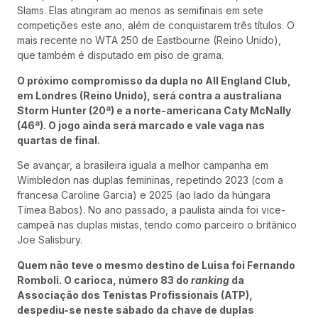
Slams. Elas atingiram ao menos as semifinais em sete
competições este ano, além de conquistarem três títulos. O
mais recente no WTA 250 de Eastbourne (Reino Unido),
que também é disputado em piso de grama.
O próximo compromisso da dupla no All England Club,
em Londres (Reino Unido), será contra a australiana
Storm Hunter (20ª) e a norte-americana Caty McNally
(46ª). O jogo ainda será marcado e vale vaga nas
quartas de final.
Se avançar, a brasileira iguala a melhor campanha em
Wimbledon nas duplas femininas, repetindo 2023 (com a
francesa Caroline Garcia) e 2025 (ao lado da húngara
Tímea Babos). No ano passado, a paulista ainda foi vice-
campeã nas duplas mistas, tendo como parceiro o britânico
Joe Salisbury.
Quem não teve o mesmo destino de Luisa foi Fernando
Romboli. O carioca, número 83 do
ranking
da
Associação dos Tenistas Profissionais (ATP),
despediu-se neste sábado da chave de duplas