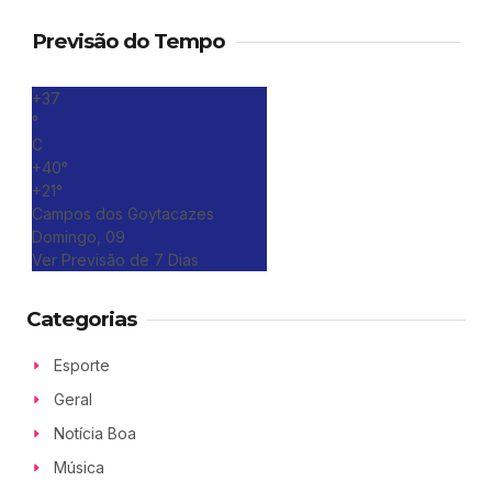
Previsão do Tempo
+
37
°
C
+
40°
+
21°
Campos dos Goytacazes
Domingo, 09
Ver Previsão de 7 Dias
Categorias
Esporte
Geral
Notícia Boa
Música