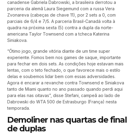
canadense Gabriela Dabrowski, a brasileira derrotou a
parceria da alemã Laura Siegemund com a russa Vera
Zvonareva (cabeças de chave 11), por 2 sets a 0, com
parciais de 6/4 e 7/5. A parceria Brasil-Canadá volta à
quadra na próxima sexta (5) contra a dupla da norte-
americana Taylor Townsend com a tcheca Katerina
Siniakova.
“Ótimo jogo, grande vitória diante de um time super
experiente. Fomos bem nos games de saque, importante
para fechar em dois sets. As condições hoje estavam mais
lentas, com o teto fechado, o que favorece mais o estilo
delas e soubemos lidar bem com essas adversidades.
Agora é encarar a revanche contra Townsend e Siniakova
tanto de Miami quanto no ano passado quando perdi aqui
para elas nas oitavas”, disse Stefani, campeã ao lado de
Dabrowski do WTA 500 de Estrasburgo (França) nesta
temporada.
Demoliner nas quartas de final
de duplas