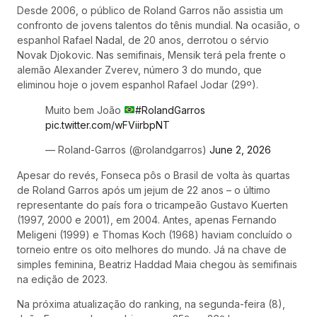
Desde 2006, o público de Roland Garros não assistia um
confronto de jovens talentos do tênis mundial. Na ocasião, o
espanhol Rafael Nadal, de 20 anos, derrotou o sérvio
Novak Djokovic. Nas semifinais, Mensik terá pela frente o
alemão Alexander Zverev, número 3 do mundo, que
eliminou hoje o jovem espanhol Rafael Jodar (29º).
Muito bem João
#RolandGarros
pic.twitter.com/wFViirbpNT
— Roland-Garros (@rolandgarros)
June 2, 2026
Apesar do revés, Fonseca pôs o Brasil de volta às quartas
de Roland Garros após um jejum de 22 anos – o último
representante do país fora o tricampeão Gustavo Kuerten
(1997, 2000 e 2001), em 2004. Antes, apenas Fernando
Meligeni (1999) e Thomas Koch (1968) haviam concluído o
torneio entre os oito melhores do mundo. Já na chave de
simples feminina, Beatriz Haddad Maia chegou às semifinais
na edição de 2023.
Na próxima atualização do ranking, na segunda-feira (8),