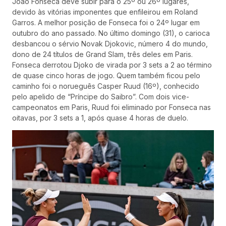
João Fonseca deve subir para o 25º ou 26º lugares,
devido às vitórias imponentes que enfileirou em Roland
Garros. A melhor posição de Fonseca foi o 24º lugar em
outubro do ano passado. No último domingo (31), o carioca
desbancou o sérvio Novak Djokovic, número 4 do mundo,
dono de 24 títulos de Grand Slam, três deles em Paris.
Fonseca derrotou Djoko de virada por 3 sets a 2 ao término
de quase cinco horas de jogo. Quem também ficou pelo
caminho foi o norueguês Casper Ruud (16º), conhecido
pelo apelido de “Príncipe do Saibro”. Com dois vice-
campeonatos em Paris, Ruud foi eliminado por Fonseca nas
oitavas, por 3 sets a 1, após quase 4 horas de duelo.