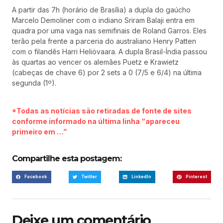
A partir das 7h (horário de Brasília) a dupla do gaúcho
Marcelo Demoliner com o indiano Sriram Balaji entra em
quadra por uma vaga nas semifinais de Roland Garros. Eles
terão pela frente a parceria do australiano Henry Patten
com o filandês Harri Heliövaara. A dupla Brasil-Índia passou
às quartas ao vencer os alemães Puetz e Krawietz
(cabeças de chave 6) por 2 sets a 0 (7/5 e 6/4) na última
segunda (1º).
*Todas as notícias são retiradas de fonte de sites
conforme informado na última linha “apareceu
primeiro em …”
Compartilhe esta postagem:
Facebook
Twitter
LinkedIn
Pinterest
Deixe um comentário