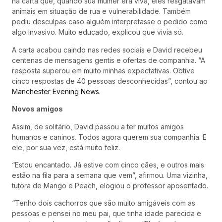
na carta que, quando sua mulher era viva, eles resgatavam
animais em situação de rua e vulnerabilidade. Também
pediu desculpas caso alguém interpretasse o pedido como
algo invasivo. Muito educado, explicou que vivia só.
A carta acabou caindo nas redes sociais e David recebeu
centenas de mensagens gentis e ofertas de companhia. “A
resposta superou em muito minhas expectativas. Obtive
cinco respostas de 40 pessoas desconhecidas”, contou ao
Manchester Evening News
.
Novos amigos
Assim, de solitário, David passou a ter muitos amigos
humanos e caninos. Todos agora querem sua companhia. E
ele, por sua vez, está muito feliz.
“Estou encantado. Já estive com cinco cães, e outros mais
estão na fila para a semana que vem”, afirmou. Uma vizinha,
tutora de Mango e Peach, elogiou o professor aposentado.
“Tenho dois cachorros que são muito amigáveis com as
pessoas e pensei no meu pai, que tinha idade parecida e