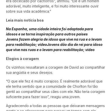
era obcecado por cachorros”, afirmou. “Ele é um homem
adorável, muito inteligente, e foi muito interessante ouvir
sobre sua vida acadêmica.”
Leia mais notícia boa
Na Espanha, uma cidade inteira foi adaptada para
idosos e se torna inspiração para outros países
Jovens fazem alegria de idoso que vive na rua e o levam
para reabilitação; vídeo
Jovens dão dia de rei para idoso
que vive nas ruas e o levam para reabilitação; vídeo
Elogios à coragem
Os vizinhos ressaltaram a coragem de David ao compartilhar
sua angústia e seus desejos.
“O que ele fez é muito corajoso. É realmente adorável que
ele tenha sentido que a comunidade de Chorlton foi tão
gentil ao compartilhar seus cães com ele. Não teria coragem
suficiente para fazer isso”, reagiu uma jovem.
Agradecendo a todas as pessoas que deixaram mensagens
gentis e se ofereceram para passar um tempo com ele,