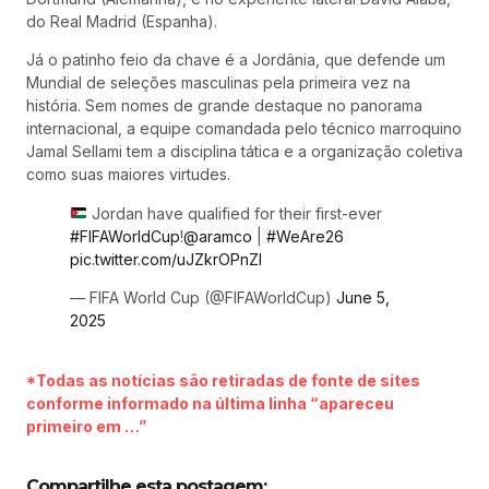
do Real Madrid (Espanha).
Já o patinho feio da chave é a Jordânia, que defende um
Mundial de seleções masculinas pela primeira vez na
história. Sem nomes de grande destaque no panorama
internacional, a equipe comandada pelo técnico marroquino
Jamal Sellami tem a disciplina tática e a organização coletiva
como suas maiores virtudes.
Jordan have qualified for their first-ever
#FIFAWorldCup
!
@aramco
|
#WeAre26
pic.twitter.com/uJZkrOPnZI
— FIFA World Cup (@FIFAWorldCup)
June 5,
2025
*Todas as notícias são retiradas de fonte de sites
conforme informado na última linha “apareceu
primeiro em …”
Compartilhe esta postagem: