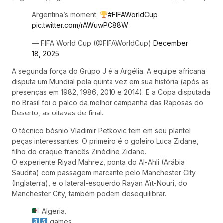
Argentina’s moment.
#FIFAWorldCup
pic.twitter.com/rAWuwPC88W
— FIFA World Cup (@FIFAWorldCup)
December
18, 2025
A segunda força do Grupo J é a Argélia. A equipe africana
disputa um Mundial pela quinta vez em sua história (após as
presenças em 1982, 1986, 2010 e 2014). E a Copa disputada
no Brasil foi o palco da melhor campanha das Raposas do
Deserto, as oitavas de final.
O técnico bósnio Vladimir Petkovic tem em seu plantel
peças interessantes. O primeiro é o goleiro Luca Zidane,
filho do craque francês Zinédine Zidane.
O experiente Riyad Mahrez, ponta do Al-Ahli (Arábia
Saudita) com passagem marcante pelo Manchester City
(Inglaterra), e o lateral-esquerdo Rayan Aït-Nouri, do
Manchester City, também podem desequilibrar.
Algeria.
games.