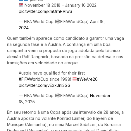
November 18 2018 – January 16 2022.
pic.twitter.com/kmOrhRVIwS
— FIFA World Cup (@FIFAWorldCup)
April 15,
2024
Quem também aparece como candidato a garantir uma vaga
na segunda fase é a Áustria. A confiança em uma boa
campanha vem na proposta de jogo adotada pelo técnico
alemão Ralf Rangnick, baseada na pressão na defesa e nas
transições em velocidade no ataque.
Austria have qualified for their first
#FIFAWorldCup
since 1998!
#WeAre26
pic.twitter.com/vExxJni3GG
— FIFA World Cup (@FIFAWorldCup)
November
18, 2025
Em seu retorno à uma Copa após um intervalo de 28 anos, a
Áustria aposta no volante Konrad Laimer, do Bayern de
Munique (Alemanha), no meia Marcel Sabitzer, do Borussia
Dortmund (Alemanha), e no experiente lateral David Alaba,