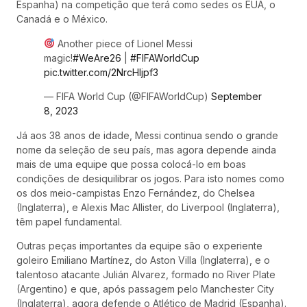
Espanha) na competição que terá como sedes os EUA, o
Canadá e o México.
Another piece of Lionel Messi
magic!
#WeAre26
|
#FIFAWorldCup
pic.twitter.com/2NrcHljpf3
— FIFA World Cup (@FIFAWorldCup)
September
8, 2023
Já aos 38 anos de idade, Messi continua sendo o grande
nome da seleção de seu país, mas agora depende ainda
mais de uma equipe que possa colocá-lo em boas
condições de desiquilibrar os jogos. Para isto nomes como
os dos meio-campistas Enzo Fernández, do Chelsea
(Inglaterra), e Alexis Mac Allister, do Liverpool (Inglaterra),
têm papel fundamental.
Outras peças importantes da equipe são o experiente
goleiro Emiliano Martínez, do Aston Villa (Inglaterra), e o
talentoso atacante Julián Alvarez, formado no River Plate
(Argentino) e que, após passagem pelo Manchester City
(Inglaterra), agora defende o Atlético de Madrid (Espanha).