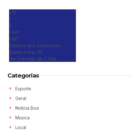
+
31
°
C
+
34°
+
18°
Campos dos Goytacazes
Quinta-Feira, 06
Ver Previsão de 7 Dias
Categorias
Esporte
Geral
Notícia Boa
Música
Local