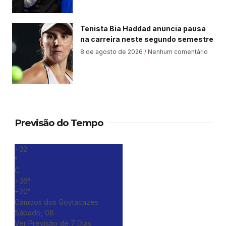
Tenista Bia Haddad anuncia pausa
na carreira neste segundo semestre
8 de agosto de 2026
Nenhum comentário
Previsão do Tempo
+
32
°
C
+
36°
+
20°
Campos dos Goytacazes
Sábado, 08
Ver Previsão de 7 Dias