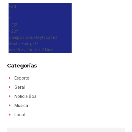
+
34
°
C
+
35°
+
20°
Campos dos Goytacazes
Sexta-Feira, 07
Ver Previsão de 7 Dias
Categorias
Esporte
Geral
Notícia Boa
Música
Local