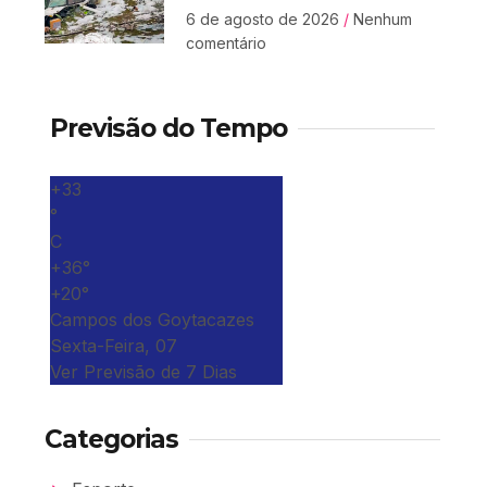
6 de agosto de 2026
Nenhum
comentário
Previsão do Tempo
+
33
°
C
+
36°
+
20°
Campos dos Goytacazes
Sexta-Feira, 07
Ver Previsão de 7 Dias
Categorias