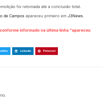
olição foi retomada até a conclusão total.
tro de Campos
apareceu primeiro em
J3News
.
s conforme informado na última linha “apareceu
witter
LinkedIn
Pinterest
io.