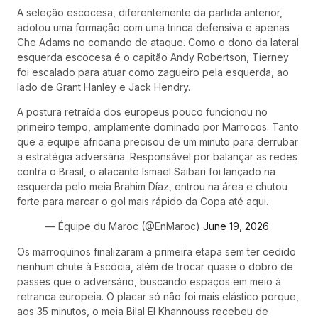
A seleção escocesa, diferentemente da partida anterior,
adotou uma formação com uma trinca defensiva e apenas
Che Adams no comando de ataque. Como o dono da lateral
esquerda escocesa é o capitão Andy Robertson, Tierney
foi escalado para atuar como zagueiro pela esquerda, ao
lado de Grant Hanley e Jack Hendry.
A postura retraída dos europeus pouco funcionou no
primeiro tempo, amplamente dominado por Marrocos. Tanto
que a equipe africana precisou de um minuto para derrubar
a estratégia adversária. Responsável por balançar as redes
contra o Brasil, o atacante Ismael Saibari foi lançado na
esquerda pelo meia Brahim Díaz, entrou na área e chutou
forte para marcar o gol mais rápido da Copa até aqui.
— Équipe du Maroc (@EnMaroc)
June 19, 2026
Os marroquinos finalizaram a primeira etapa sem ter cedido
nenhum chute à Escócia, além de trocar quase o dobro de
passes que o adversário, buscando espaços em meio à
retranca europeia. O placar só não foi mais elástico porque,
aos 35 minutos, o meia Bilal El Khannouss recebeu de