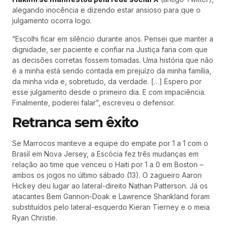
alegando inocência e dizendo estar ansioso para que o
julgamento ocorra logo.
“Escolhi ficar em silêncio durante anos. Pensei que manter a
dignidade, ser paciente e confiar na Justiça faria com que
as decisões corretas fossem tomadas. Uma história que não
é a minha está sendo contada em prejuízo da minha família,
da minha vida e, sobretudo, da verdade. […] Espero por
esse julgamento desde o primeiro dia. E com impaciência.
Finalmente, poderei falar”, escreveu o defensor.
Retranca sem êxito
Se Marrocos manteve a equipe do empate por 1 a 1 com o
Brasil em Nova Jersey, a Escócia fez três mudanças em
relação ao time que venceu o Haiti por 1 a 0 em Boston –
ambos os jogos no último sábado (13). O zagueiro Aaron
Hickey deu lugar ao lateral-direito Nathan Patterson. Já os
atacantes Bem Gannon-Doak e Lawrence Shankland foram
substituídos pelo lateral-esquerdo Kieran Tierney e o meia
Ryan Christie.