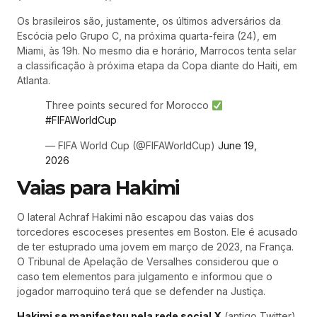
Os brasileiros são, justamente, os últimos adversários da
Escócia pelo Grupo C, na próxima quarta-feira (24), em
Miami, às 19h. No mesmo dia e horário, Marrocos tenta selar
a classificação à próxima etapa da Copa diante do Haiti, em
Atlanta.
Three points secured for Morocco
#FIFAWorldCup
— FIFA World Cup (@FIFAWorldCup)
June 19,
2026
Vaias para Hakimi
O lateral Achraf Hakimi não escapou das vaias dos
torcedores escoceses presentes em Boston. Ele é acusado
de ter estuprado uma jovem em março de 2023, na França.
O Tribunal de Apelação de Versalhes considerou que o
caso tem elementos para julgamento e informou que o
jogador marroquino terá que se defender na Justiça.
Hakimi se manifestou pela rede social X
(antigo Twitter),