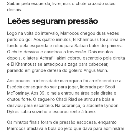
Saibari pela esquerda, livre, mas o chute cruzado subiu
demais.
Leões seguram pressão
Logo na volta do intervalo, Marrocos chegou duas vezes
perto do gol. Aos quatro minutos, El Khannouss foi à linha de
fundo pela esquerda e rolou para Saibari bater de primeira.
O chute desviou e carimbou o travessão. Dois minutos
depois, o lateral Achraf Hakimi cobrou escanteio pela direita
e El Khannouss se antecipou a zaga para cabecear,
parando em grande defesa do goleiro Angus Gunn.
Aos poucos, a intensidade marroquina foi arrefecendo e a
Escócia conseguindo sair para jogar, liderada por Scott
McTominay. Aos 39, o meia entrou na área pela direita e
chutou forte. O zagueiro Chadi Riad se atirou na bola e
desviou para escanteio. Na cobrança, o atacante Lyndon
Dykes subiu sozinho e escorou rente à trave.
Os minutos finais foram de pressão escocesa, enquanto
Marrocos afastava a bola do jeito que dava para administrar