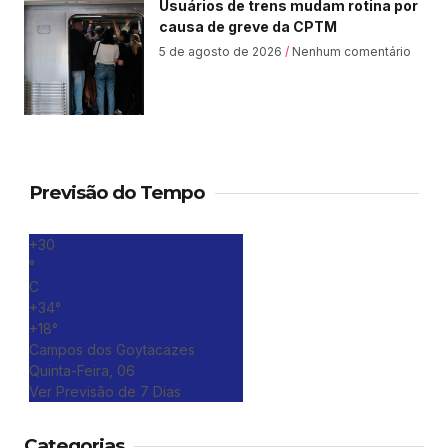
Usuários de trens mudam rotina por
causa de greve da CPTM
5 de agosto de 2026
Nenhum comentário
Previsão do Tempo
+
30
°
C
+
34°
+
18°
Campos dos Goytacazes
Quinta-Feira, 06
Ver Previsão de 7 Dias
Categorias