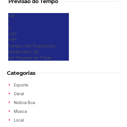
Previsão do Tempo
+
31
°
C
+
33°
+
18°
Campos dos Goytacazes
Quinta-Feira, 06
Ver Previsão de 7 Dias
Categorias
Esporte
Geral
Notícia Boa
Música
Local