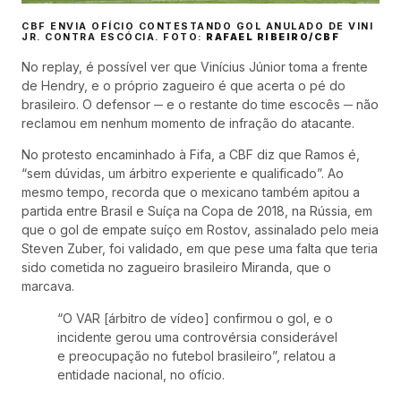
CBF ENVIA OFÍCIO CONTESTANDO GOL ANULADO DE VINI
JR. CONTRA ESCÓCIA. FOTO:
RAFAEL RIBEIRO/CBF
No replay, é possível ver que Vinícius Júnior toma a frente
de Hendry, e o próprio zagueiro é que acerta o pé do
brasileiro. O defensor ─ e o restante do time escocês ─ não
reclamou em nenhum momento de infração do atacante.
No protesto encaminhado à Fifa, a CBF diz que Ramos é,
“sem dúvidas, um árbitro experiente e qualificado”. Ao
mesmo tempo, recorda que o mexicano também apitou a
partida entre Brasil e Suíça na Copa de 2018, na Rússia, em
que o gol de empate suíço em Rostov, assinalado pelo meia
Steven Zuber, foi validado, em que pese uma falta que teria
sido cometida no zagueiro brasileiro Miranda, que o
marcava.
“O VAR [árbitro de vídeo] confirmou o gol, e o
incidente gerou uma controvérsia considerável
e preocupação no futebol brasileiro”, relatou a
entidade nacional, no ofício.