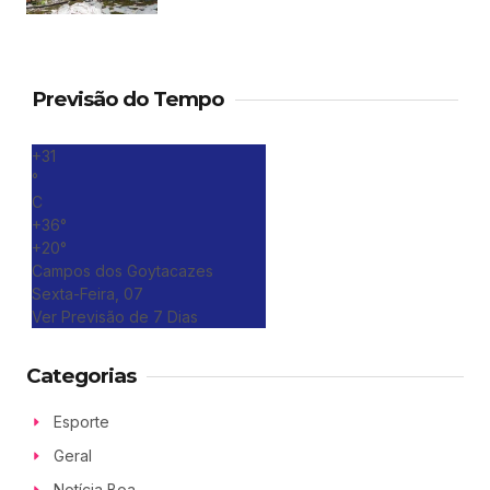
Previsão do Tempo
+
31
°
C
+
36°
+
20°
Campos dos Goytacazes
Sexta-Feira, 07
Ver Previsão de 7 Dias
Categorias
Esporte
Geral
Notícia Boa