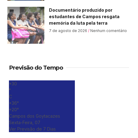
Documentário produzido por
estudantes de Campos resgata
memória da luta pela terra
7 de agosto de 2026
Nenhum comentário
Previsão do Tempo
+
30
°
C
+
36°
+
20°
Campos dos Goytacazes
Sexta-Feira, 07
Ver Previsão de 7 Dias