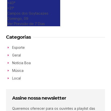
+
40°
+
21°
Campos dos Goytacazes
Domingo, 09
Ver Previsão de 7 Dias
Categorias
Esporte
Geral
Notícia Boa
Música
Local
Assine nossa newsletter
Queremos oferecer para os ouvintes a playlist das