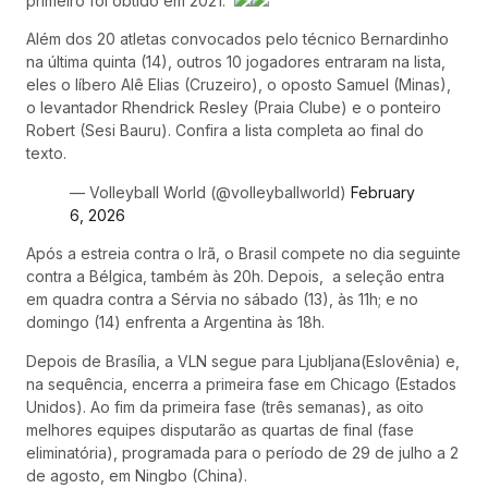
primeiro foi obtido em 2021.
Além dos 20 atletas convocados pelo técnico Bernardinho
na última quinta (14), outros 10 jogadores entraram na lista,
eles o líbero Alê Elias (Cruzeiro), o oposto Samuel (Minas),
o levantador Rhendrick Resley (Praia Clube) e o ponteiro
Robert (Sesi Bauru). Confira a lista completa ao final do
texto.
— Volleyball World (@volleyballworld)
February
6, 2026
Após a estreia contra o Irã, o Brasil compete no dia seguinte
contra a Bélgica, também às 20h. Depois, a seleção entra
em quadra contra a Sérvia no sábado (13), às 11h; e no
domingo (14) enfrenta a Argentina às 18h.
Depois de Brasília, a VLN segue para Ljubljana(Eslovênia) e,
na sequência, encerra a primeira fase em Chicago (Estados
Unidos). Ao fim da primeira fase (três semanas), as oito
melhores equipes disputarão as quartas de final (fase
eliminatória), programada para o período de 29 de julho a 2
de agosto, em Ningbo (China).