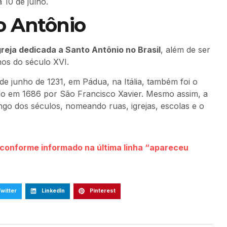
 10 de julho.
to Antônio
greja dedicada a Santo Antônio no Brasil
, além de ser
nos do século XVI.
e junho de 1231, em Pádua, na Itália, também foi o
uído em 1686 por São Francisco Xavier. Mesmo assim, a
ngo dos séculos, nomeando ruas, igrejas, escolas e o
s conforme informado na última linha “apareceu
witter
LinkedIn
Pinterest