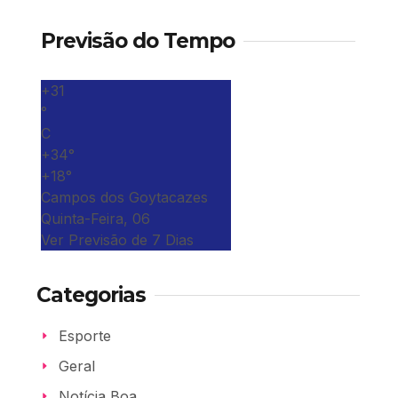
Previsão do Tempo
+
31
°
C
+
34°
+
18°
Campos dos Goytacazes
Quinta-Feira, 06
Ver Previsão de 7 Dias
Categorias
Esporte
Geral
Notícia Boa