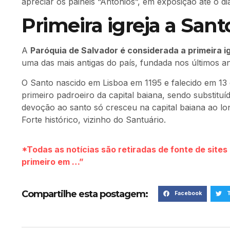
apreciar os painéis “Antônios”, em exposição até o dia
Primeira igreja a San
A
Paróquia de Salvador é considerada a primeira i
uma das mais antigas do país, fundada nos últimos a
O Santo nascido em Lisboa em 1195 e falecido em 13 d
primeiro padroeiro da capital baiana, sendo substit
devoção ao santo só cresceu na capital baiana ao lo
Forte histórico, vizinho do Santuário.
*Todas as notícias são retiradas de fonte de site
primeiro em …”
Compartilhe esta postagem:
Facebook
T