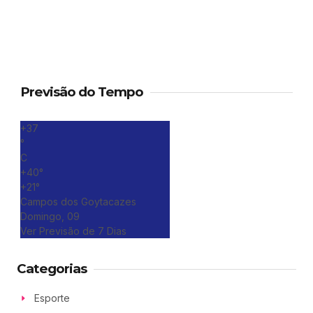
Previsão do Tempo
+
37
°
C
+
40°
+
21°
Campos dos Goytacazes
Domingo, 09
Ver Previsão de 7 Dias
Categorias
Esporte