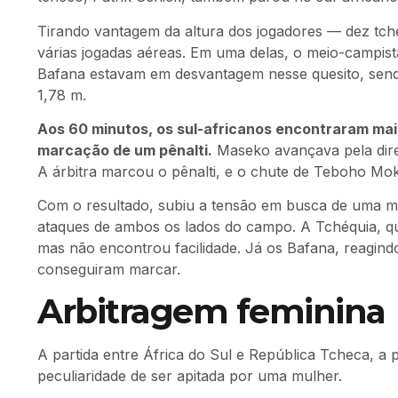
Tirando vantagem da altura dos jogadores — dez tc
várias jogadas aéreas. Em uma delas, o meio-campista
Bafana estavam em desvantagem nesse quesito, send
1,78 m.
Aos 60 minutos, os sul-africanos encontraram mai
marcação de um pênalti.
Maseko avançava pela direi
A árbitra marcou o pênalti, e o chute de Teboho Mok
Com o resultado, subiu a tensão em busca de uma me
ataques de ambos os lados do campo. A Tchéquia, que
mas não encontrou facilidade. Já os Bafana, reagind
conseguiram marcar.
Arbitragem feminina
A partida entre África do Sul e República Tcheca, a
peculiaridade de ser apitada por uma mulher.