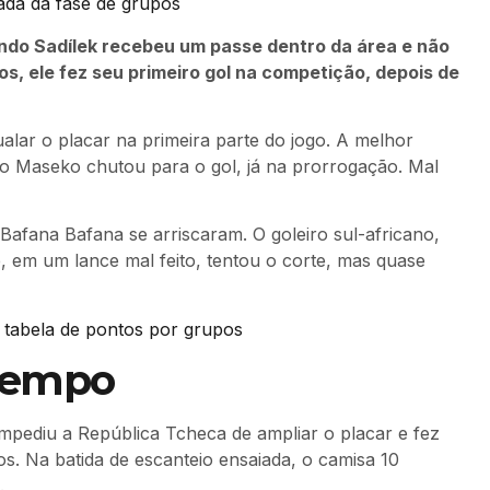
ada da fase de grupos
ndo Sadílek recebeu um passe dentro da área e não
s, ele fez seu primeiro gol na competição, depois de
ualar o placar na primeira parte do jogo. A melhor
lo Maseko chutou para o gol, já na prorrogação. Mal
 Bafana Bafana se arriscaram. O goleiro sul-africano,
, em um lance mal feito, tentou o corte, mas quase
a tabela de pontos por grupos
tempo
impediu a República Tcheca de ampliar o placar e fez
s. Na batida de escanteio ensaiada, o camisa 10
.