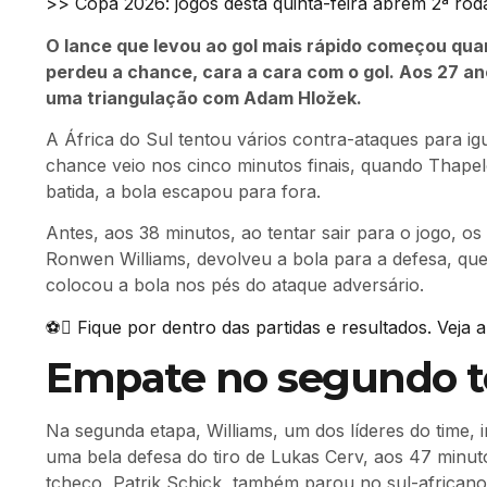
>> Copa 2026: jogos desta quinta-feira abrem 2ª rod
O lance que levou ao gol mais rápido começou qua
perdeu a chance, cara a cara com o gol. Aos 27 ano
uma triangulação com Adam Hložek.
A África do Sul tentou vários contra-ataques para ig
chance veio nos cinco minutos finais, quando Thape
batida, a bola escapou para fora.
Antes, aos 38 minutos, ao tentar sair para o jogo, os
Ronwen Williams, devolveu a bola para a defesa, que
colocou a bola nos pés do ataque adversário.
⚽ Fique por dentro das partidas e resultados. Veja 
Empate no segundo 
Na segunda etapa, Williams, um dos líderes do time, 
uma bela defesa do tiro de Lukas Cerv, aos 47 minuto
tcheco, Patrik Schick, também parou no sul-africano