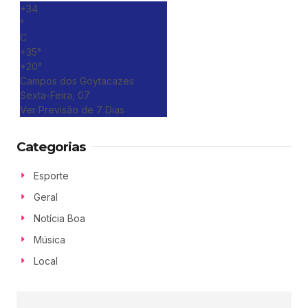
+
34
°
C
+
35°
+
20°
Campos dos Goytacazes
Sexta-Feira, 07
Ver Previsão de 7 Dias
Categorias
Esporte
Geral
Notícia Boa
Música
Local