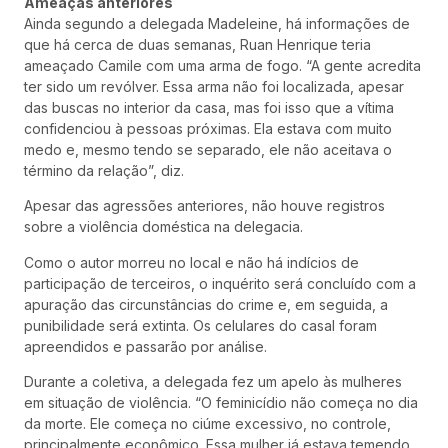
Ameaças anteriores
Ainda segundo a delegada Madeleine, há informações de
que há cerca de duas semanas, Ruan Henrique teria
ameaçado Camile com uma arma de fogo. “A gente acredita
ter sido um revólver. Essa arma não foi localizada, apesar
das buscas no interior da casa, mas foi isso que a vítima
confidenciou à pessoas próximas. Ela estava com muito
medo e, mesmo tendo se separado, ele não aceitava o
término da relação”, diz.
Apesar das agressões anteriores, não houve registros
sobre a violência doméstica na delegacia.
Como o autor morreu no local e não há indícios de
participação de terceiros, o inquérito será concluído com a
apuração das circunstâncias do crime e, em seguida, a
punibilidade será extinta. Os celulares do casal foram
apreendidos e passarão por análise.
Durante a coletiva, a delegada fez um apelo às mulheres
em situação de violência. “O feminicídio não começa no dia
da morte. Ele começa no ciúme excessivo, no controle,
principalmente econômico. Essa mulher já estava temendo