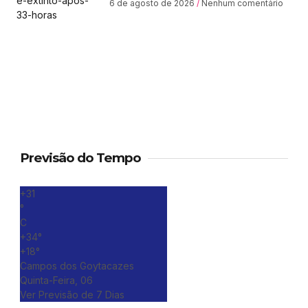
6 de agosto de 2026
Nenhum comentário
Previsão do Tempo
+
31
°
C
+
34°
+
18°
Campos dos Goytacazes
Quinta-Feira, 06
Ver Previsão de 7 Dias