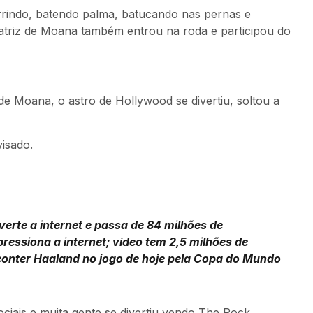
rrindo, batendo palma, batucando nas pernas e
 atriz de Moana também entrou na roda e participou do
 de Moana, o astro de Hollywood se divertiu, soltou a
isado.
erte a internet e passa de 84 milhões de
pressiona a internet; vídeo tem 2,5 milhões de
r conter Haaland no jogo de hoje pela Copa do Mundo
ciais e muita gente se divertiu vendo The Rock