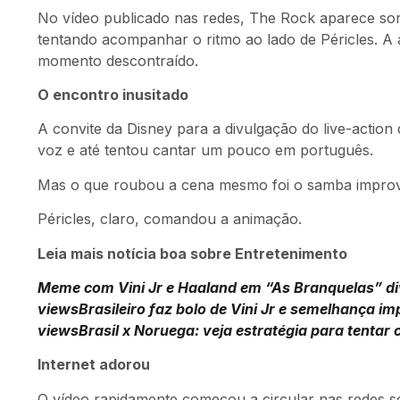
No vídeo publicado nas redes, The Rock aparece so
tentando acompanhar o ritmo ao lado de Péricles. A
momento descontraído.
O encontro inusitado
A convite da Disney para a divulgação do live-action
voz e até tentou cantar um pouco em português.
Mas o que roubou a cena mesmo foi o samba improv
Péricles, claro, comandou a animação.
Leia mais notícia boa sobre Entretenimento
Meme com Vini Jr e Haaland em “As Branquelas” div
views
Brasileiro faz bolo de Vini Jr e semelhança im
views
Brasil x Noruega: veja estratégia para tenta
Internet adorou
O vídeo rapidamente começou a circular nas redes so