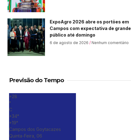
ExpoAgro 2026 abre os portões em
Campos com expectativa de grande
público até domingo
6 de agosto de 2026
Nenhum comentário
Previsão do Tempo
+
28
°
C
+
34°
+
19°
Campos dos Goytacazes
Quinta-Feira, 06