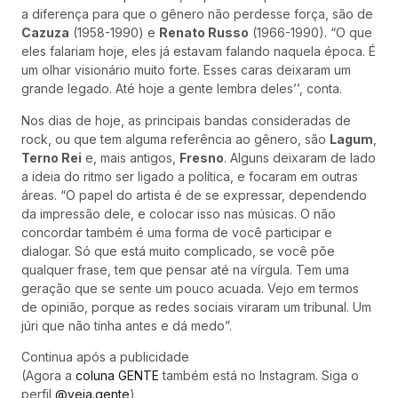
a diferença para que o gênero não perdesse força, são de
Cazuza
(1958-1990) e
Renato Russo
(1966-1990). “O que
eles falariam hoje, eles já estavam falando naquela época. É
um olhar visionário muito forte. Esses caras deixaram um
grande legado. Até hoje a gente lembra deles’’, conta.
Nos dias de hoje, as principais bandas consideradas de
rock, ou que tem alguma referência ao gênero, são
Lagum
,
Terno Rei
e, mais antigos,
Fresno
. Alguns deixaram de lado
a ideia do ritmo ser ligado a política, e focaram em outras
áreas. “O papel do artista é de se expressar, dependendo
da impressão dele, e colocar isso nas músicas. O não
concordar também é uma forma de você participar e
dialogar. Só que está muito complicado, se você põe
qualquer frase, tem que pensar até na vírgula. Tem uma
geração que se sente um pouco acuada. Vejo em termos
de opinião, porque as redes sociais viraram um tribunal. Um
júri que não tinha antes e dá medo”.
Continua após a publicidade
(Agora a
coluna GENTE
também está no Instagram. Siga o
perfil
@veja.gente
)