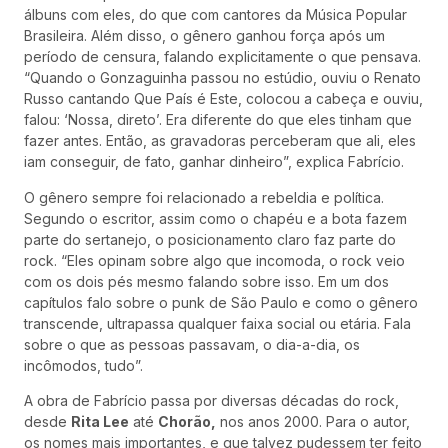
álbuns com eles, do que com cantores da Música Popular
Brasileira. Além disso, o gênero ganhou força após um
período de censura, falando explicitamente o que pensava.
“Quando o Gonzaguinha passou no estúdio, ouviu o Renato
Russo cantando Que País é Este, colocou a cabeça e ouviu,
falou: ‘Nossa, direto’. Era diferente do que eles tinham que
fazer antes. Então, as gravadoras perceberam que ali, eles
iam conseguir, de fato, ganhar dinheiro”, explica Fabrício.
O gênero sempre foi relacionado a rebeldia e política.
Segundo o escritor, assim como o chapéu e a bota fazem
parte do sertanejo, o posicionamento claro faz parte do
rock. “Eles opinam sobre algo que incomoda, o rock veio
com os dois pés mesmo falando sobre isso. Em um dos
capítulos falo sobre o punk de São Paulo e como o gênero
transcende, ultrapassa qualquer faixa social ou etária. Fala
sobre o que as pessoas passavam, o dia-a-dia, os
incômodos, tudo”.
A obra de Fabrício passa por diversas décadas do rock,
desde
Rita Lee
até
Chorão,
nos anos 2000. Para o autor,
os nomes mais importantes, e que talvez pudessem ter feito