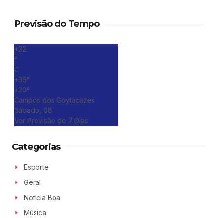
Previsão do Tempo
+
32
°
C
+
36°
+
20°
Campos dos Goytacazes
Sábado, 08
Ver Previsão de 7 Dias
Categorias
Esporte
Geral
Notícia Boa
Música