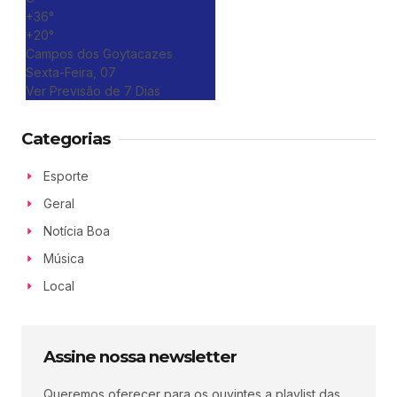
+
36°
+
20°
Campos dos Goytacazes
Sexta-Feira, 07
Ver Previsão de 7 Dias
Categorias
Esporte
Geral
Notícia Boa
Música
Local
Assine nossa newsletter
Queremos oferecer para os ouvintes a playlist das