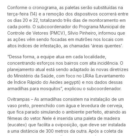
Conforme o cronograma, as paletas serão substituídas na
terça-feira (14) e a remoção dos dispositivos ocorrerá entre
os dias 20 e 22, totalizando três dias de monitoramento em
cada ponto. O subcoordenador do Programa Municipal de
Controle de Vetores (PMCV), Sílvio Pinheiro, informou que
as ações vêm sendo focadas em mutirões nos locais com
altos índices de infestação, as chamadas ‘áreas quentes’.
“Dessa forma, a equipe atua em cada localidade,
concentrando esforços nos bairros com alta incidência. O
planejamento atual está sendo adaptado às novas diretrizes
do Ministério da Saúde, com foco no LIRAa (Levantamento
de Índice Rápido do Aedes aegypti) e nos dados dessas
armadilhas para mosquitos”, explicou o subcoordenador.
Ovitrampas – As armadilhas consistem na instalação de um
vaso preto, preenchido com água e levedura de cerveja,
que fica parado simulando o ambiente perfeito, atraindo as
fêmeas do vetor. Nele é inserida uma paleta de madeira
(eucatex) que facilita a oviposição, que deve ser instalada
a uma distância de 300 metros da outra. Após a coleta da