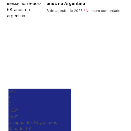
anos na Argentina
8 de agosto de 2026
Nenhum comentário
+
32
°
C
+
36°
+
20°
Campos dos Goytacazes
Sábado, 08