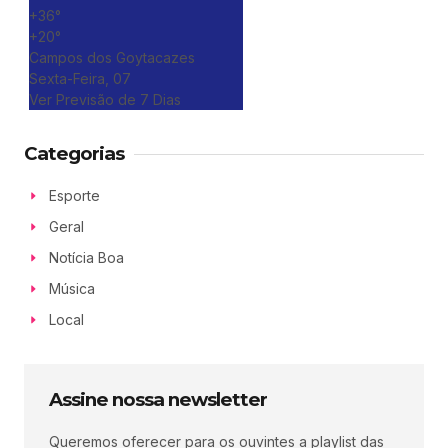
+
36°
+
20°
Campos dos Goytacazes
Sexta-Feira, 07
Ver Previsão de 7 Dias
Categorias
Esporte
Geral
Notícia Boa
Música
Local
Assine nossa newsletter
Queremos oferecer para os ouvintes a playlist das