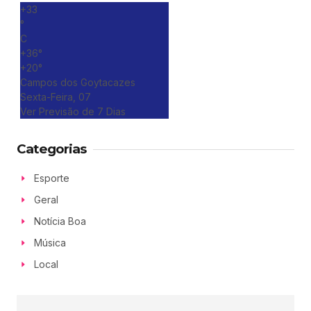
+
33
°
C
+
36°
+
20°
Campos dos Goytacazes
Sexta-Feira, 07
Ver Previsão de 7 Dias
Categorias
Esporte
Geral
Notícia Boa
Música
Local