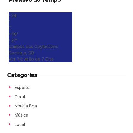
+
34
°
C
+
40°
+
21°
Campos dos Goytacazes
Domingo, 09
Ver Previsão de 7 Dias
Categorias
Esporte
Geral
Notícia Boa
Música
Local