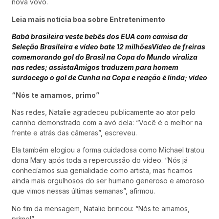
nova vovó.
Leia mais notícia boa sobre Entretenimento
Babá brasileira veste bebês dos EUA com camisa da
Seleção Brasileira e vídeo bate 12 milhões
Vídeo de freiras
comemorando gol do Brasil na Copa do Mundo viraliza
nas redes; assista
Amigos traduzem para homem
surdocego o gol de Cunha na Copa e reação é linda; vídeo
“Nós te amamos, primo”
Nas redes, Natalie agradeceu publicamente ao ator pelo
carinho demonstrado com a avó dela: “Você é o melhor na
frente e atrás das câmeras”, escreveu.
Ela também elogiou a forma cuidadosa como Michael tratou
dona Mary após toda a repercussão do vídeo. “Nós já
conhecíamos sua genialidade como artista, mas ficamos
ainda mais orgulhosos do ser humano generoso e amoroso
que vimos nessas últimas semanas”, afirmou.
No fim da mensagem, Natalie brincou: “Nós te amamos,
primo!”