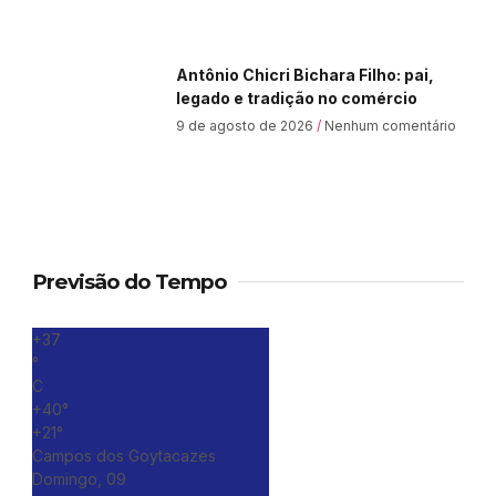
Antônio Chicri Bichara Filho: pai,
legado e tradição no comércio
9 de agosto de 2026
Nenhum comentário
Previsão do Tempo
+
37
°
C
+
40°
+
21°
Campos dos Goytacazes
Domingo, 09