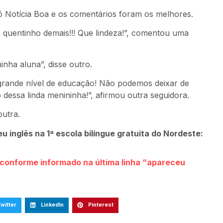
 Notícia Boa e os comentários foram os melhores.
a quentinho demais!!! Que lindeza!”, comentou uma
nha aluna”, disse outro.
 grande nível de educação! Não podemos deixar de
dessa linda menininha!”, afirmou outra seguidora.
outra.
 inglês na 1ª escola bilíngue gratuita do Nordeste:
s conforme informado na última linha “apareceu
witter
LinkedIn
Pinterest