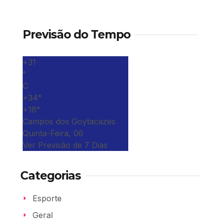
Previsão do Tempo
+
31
°
C
+
34°
+
18°
Campos dos Goytacazes
Quinta-Feira, 06
Ver Previsão de 7 Dias
Categorias
Esporte
Geral