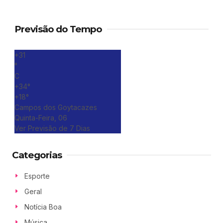
Previsão do Tempo
+
31
°
C
+
34°
+
18°
Campos dos Goytacazes
Quinta-Feira, 06
Ver Previsão de 7 Dias
Categorias
Esporte
Geral
Notícia Boa
Música