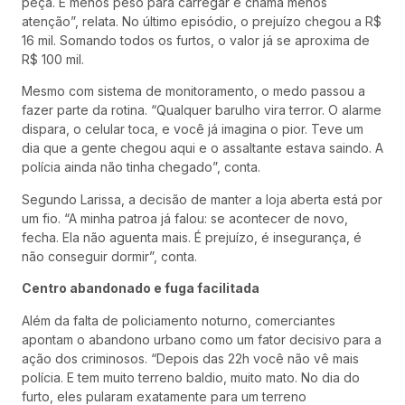
peça. É menos peso para carregar e chama menos
atenção”, relata. No último episódio, o prejuízo chegou a R$
16 mil. Somando todos os furtos, o valor já se aproxima de
R$ 100 mil.
Mesmo com sistema de monitoramento, o medo passou a
fazer parte da rotina. “Qualquer barulho vira terror. O alarme
dispara, o celular toca, e você já imagina o pior. Teve um
dia que a gente chegou aqui e o assaltante estava saindo. A
polícia ainda não tinha chegado”, conta.
Segundo Larissa, a decisão de manter a loja aberta está por
um fio. “A minha patroa já falou: se acontecer de novo,
fecha. Ela não aguenta mais. É prejuízo, é insegurança, é
não conseguir dormir”, conta.
Centro abandonado e fuga facilitada
Além da falta de policiamento noturno, comerciantes
apontam o abandono urbano como um fator decisivo para a
ação dos criminosos. “Depois das 22h você não vê mais
polícia. E tem muito terreno baldio, muito mato. No dia do
furto, eles pularam exatamente para um terreno