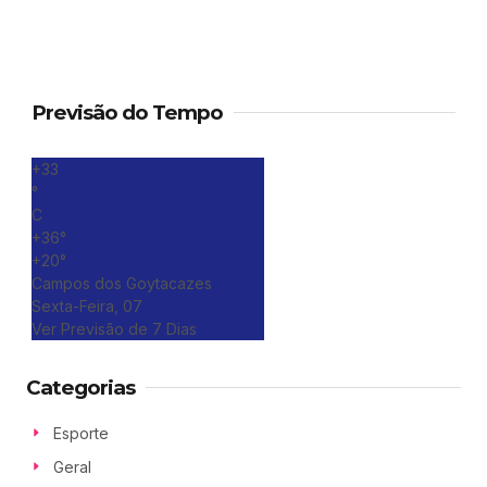
Previsão do Tempo
+
33
°
C
+
36°
+
20°
Campos dos Goytacazes
Sexta-Feira, 07
Ver Previsão de 7 Dias
Categorias
Esporte
Geral