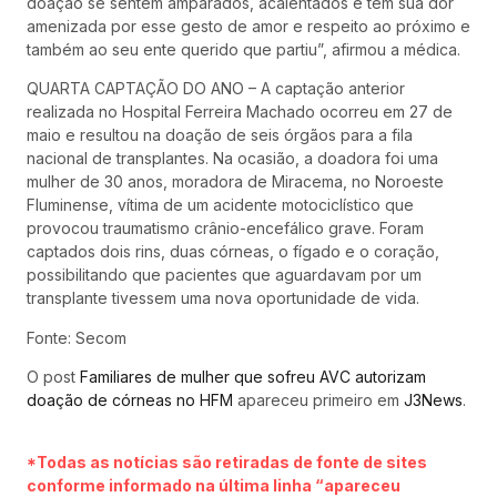
doação se sentem amparados, acalentados e têm sua dor
amenizada por esse gesto de amor e respeito ao próximo e
também ao seu ente querido que partiu”, afirmou a médica.
QUARTA CAPTAÇÃO DO ANO – A captação anterior
realizada no Hospital Ferreira Machado ocorreu em 27 de
maio e resultou na doação de seis órgãos para a fila
nacional de transplantes. Na ocasião, a doadora foi uma
mulher de 30 anos, moradora de Miracema, no Noroeste
Fluminense, vítima de um acidente motociclístico que
provocou traumatismo crânio-encefálico grave. Foram
captados dois rins, duas córneas, o fígado e o coração,
possibilitando que pacientes que aguardavam por um
transplante tivessem uma nova oportunidade de vida.
Fonte: Secom
O post
Familiares de mulher que sofreu AVC autorizam
doação de córneas no HFM
apareceu primeiro em
J3News
.
*Todas as notícias são retiradas de fonte de sites
conforme informado na última linha “apareceu