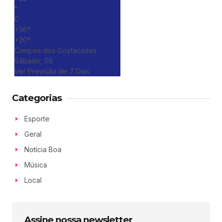
°
C
+
36°
+
20°
Campos dos Goytacazes
Sábado, 08
Ver Previsão de 7 Dias
Categorias
Esporte
Geral
Notícia Boa
Música
Local
Assine nossa newsletter