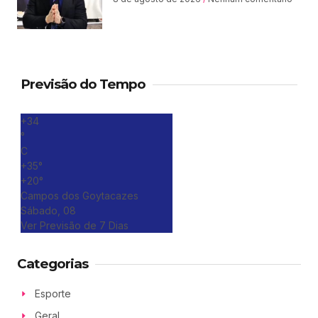
Previsão do Tempo
+
34
°
C
+
35°
+
20°
Campos dos Goytacazes
Sábado, 08
Ver Previsão de 7 Dias
Categorias
Esporte
Geral