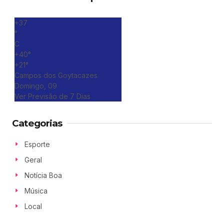
+
37
°
C
+
40°
+
21°
Campos dos Goytacazes
Domingo, 09
Ver Previsão de 7 Dias
Categorias
Esporte
Geral
Notícia Boa
Música
Local